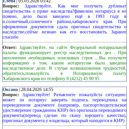
Елена
| 05.05.2026 05:42
Вопрос:
Здравствуйте. Как мне получить дубликат
свидетельства о праве наследства?фамилию нотариуса я не
помню, дело было заведено ещё в 1993 году в
п.солнечный,солнечного района,хабаровского края. При
оформлении документов сдала оригинал свидетельства о
наследстве,сейчас незнаю как его восстановить. Заранее
спасибо
Ответ:
Здравствуйте, на сайте Федеральной нотариальной
палаты функционирует реестр наследственных дел . При
заполнении необходимых поисковых строк , Вы получите
информацию о том, каким нотариусом было заведено
наследственное дело. В случае возникновения трудностей,
обратитесь,пожалуйста, в Нотариальную палату
Хабаровского края по телефону 8 (4212) 45 90 95
Оксана
| 28.04.2026 14:55
Вопрос:
Здравствуйте! Разъясните пожалуйста ситуацию:
может ли нотариус заверять подпись переводчика на
переведенном документе (например, паспорт/водительское
удостоверение гражданина КНР) без оригинала переводимого
документа(перевод сделан по скану хорошего качества),
(оригинал документа у владельца, который находится в КНР)