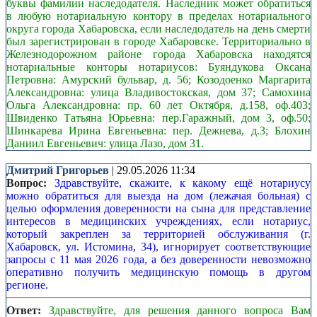
буквы фамилии наследодателя. Наследник может обратиться
в любую нотариальную контору в пределах нотариального
округа города Хабаровска, если наследодатель на день смерти
был зарегистрирован в городе Хабаровске. Территориально в
Железнодорожном районе города Хабаровска находятся
нотариальные конторы нотариусов: Буяндукова Оксана
Петровна: Амурский бульвар, д. 56; Козодоенко Маргарита
Александровна: улица Владивостокская, дом 37; Самохина
Ольга Александровна: пр. 60 лет Октября, д.158, оф.403;
Швиденко Татьяна Юрьевна: пер.Гаражный, дом 3, оф.50;
Шинкарева Ирина Евгеньевна: пер. Дежнева, д.3; Блохин
Даниил Евгеньевич: улица Лазо, дом 31.
Дмитрий Григорьев
| 29.05.2026 11:34
Вопрос:
Здравствуйте, скажите, к какому ещё нотариусу
можно обратиться для выезда на дом (лежачая больная) с
целью оформления доверенности на сына для представление
интересов в медицинских учреждениях, если нотариус,
который закреплен за территорией обслуживания (г.
Хабаровск, ул. Истомина, 34), игнорирует соответствующие
запросы с 11 мая 2026 года, а без доверенности невозможно
оперативно получить медицинскую помощь в другом
регионе.
Ответ:
Здравствуйте, для решения данного вопроса Вам