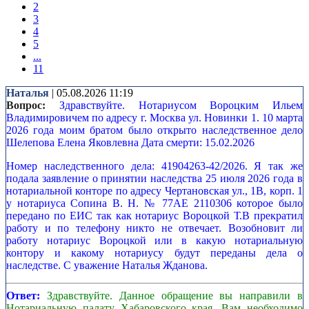
2
3
4
5
...
11
Наталья
| 05.08.2026 11:19
Вопрос:
Здравствуйте. Нотариусом Вороцким Ильем
Владимировичем по адресу г. Москва ул. Новинки 1. 10 марта
2026 года моим братом было открыто наследственное дело
Шелепова Елена Яковлевна Дата смерти: 15.02.2026
Номер наследственного дела: 41904263-42/2026. Я так же
подала заявление о принятии наследства 25 июля 2026 года в
нотариальной конторе по адресу Чертановская ул., 1В, корп. 1
у нотариуса Сопина В. Н. № 77АЕ 2110306 которое было
передано по ЕИС так как нотариус Вороцкой Т.В прекратил
работу и по телефону никто не отвечает. Возобновит ли
работу нотариус Вороцкой или в какую нотариальную
контору и какому нотариусу будут переданы дела о
наследстве. С уважение Наталья Жданова.
Ответ:
Здравствуйте. Данное обращение вы направили в
Нотариальную палату Хабаровского края. Вам необходимо